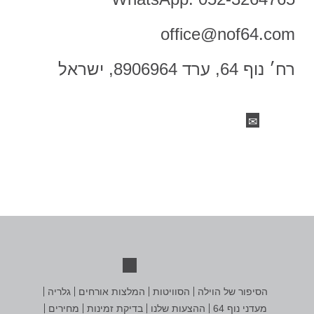
office@nof64
.com
רח׳ נוף 64, ערד 8906964, ישראל
הסיפור של הוילה
הסוויטות
המלצות אורחים
גלריה
מעדני נוף 64
ההצעות שלנו
בדיקת זמינות
מחירים