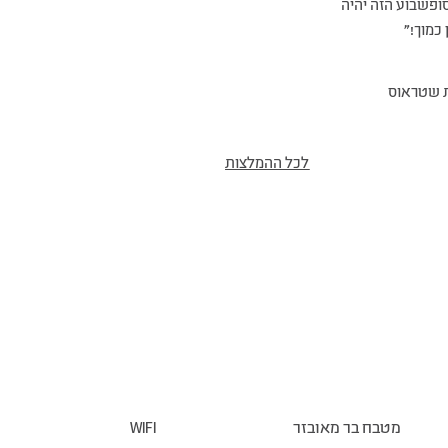
פשבוע הזה יהיה
מוקפד, ופנטסטי, ונינוח ומהמם ביופיו
 כמוך!"
והכל ביחד בהרמוניה מופלאה..."
 שטראוס
מיכל פליישר ויוסי ארועטי שלי
לכל ההמלצות
מטבח בר מאובזר
WIFI