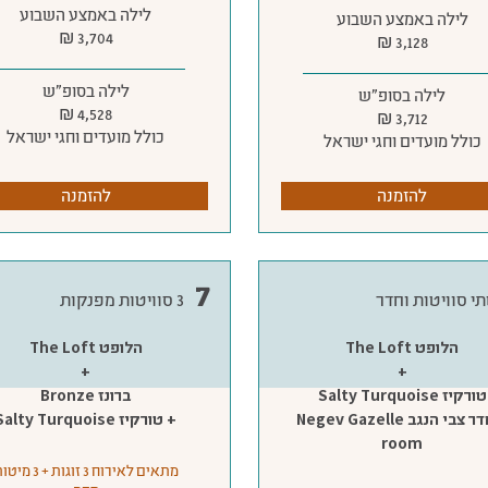
לילה באמצע השבוע
לילה באמצע השבוע
3,704 ₪
3,128 ₪
לילה בסופ״ש
לילה בסופ״ש
4,528 ₪
3,712 ₪
כולל מועדים וחגי ישראל
כולל מועדים וחגי ישראל
להזמנה
להזמנה
7
י סוויטות וחדר
3 סוויטות מפנקות
הלופט The Loft
הלופט The Loft
+
+
טורקיז Salty Turquoise
ברונז Bronze
+ חדר צבי הנגב Negev Gazelle
+ טורקיז Salty Turquoise
room
מתאים לאירוח 3 זוגות + 3 