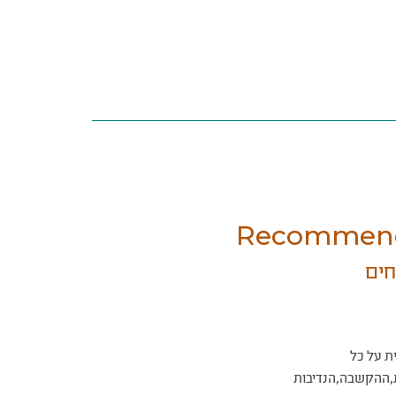
Recommend
חים
"לאיתי, תודה רבה על יום הולדת 49
ת על כל
יוצאת דופן שחגגתי בזכות האירוח
,ההקשבה,הנדיבות
מרחיב הלב והנפש בוילה בערד. בבית