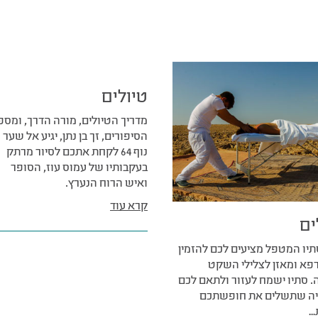
טיולים
מדריך הטיולים, מורה הדרך, ומספ
הסיפורים, זך בן נתן, יגיע אל שער ו
נוף 64 לקחת אתכם לסיור מרתק
בעקבותיו של עמוס עוז, הסופר
ואיש הרוח הנערץ.
קרא עוד
ים
 64 וסתיו המטפל מציעים לכם להזמין
פא ומאזן לצלילי השקט
. סתיו ישמח לעזור ולתאם לכם
יה שתשלים את חופשתכם
…