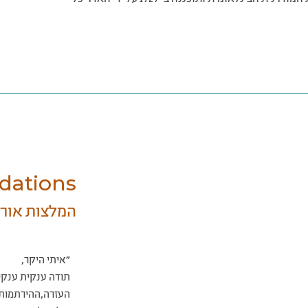
ations
המלצות אור
"איתי היקר,
תודה ענקית ענקי
העזרה,ההירתמות