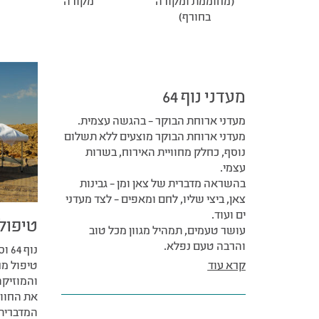
(מחוממת ומקורה
מקורה
בחורף)
מעדני נוף 64
מעדני ארוחת הבוקר – בהגשה עצמית.
מעדני ארוחת הבוקר מוצעים ללא תשלום
נוסף, כחלק מחוויית האירוח, בשרות
עצמי.
בהשראה מדברית של צאן ומן – גבינות
צאן, ביצי שליו, לחם ומאפים – לצד מעדני
ים ועוד.
טיפול
עושר טעמים, תמהיל מגוון מכל טוב
והרבה טעם נפלא.
נוף
קרא עוד
טיפול מר
והמוזיקה
את החוו
המדברית