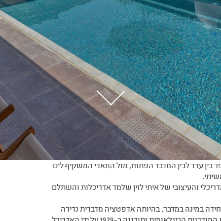
 לצאת לבדוק מה חדש במדבר. המדבר מתחיל כאן בערד
, בו ניצבת וילה נוף 64 – על קו התפר בין ערד לבין המדבר הפתוח, מול הוואדי המשקיף לים
שיתי.
ה מהזיהוי האדריכלי והעיצובי של איתי לוין שלמד אדריכלות והשתלם
ן ויחידה במינה במדבר, בהיותה אדפטציה מדברית נדירה
לוילה סבואה האיקונית, הנחשבת לאבן דרך באדריכלות המודרנית הבינלאומית ותוכננה ב-1929 על ידי האדריכל