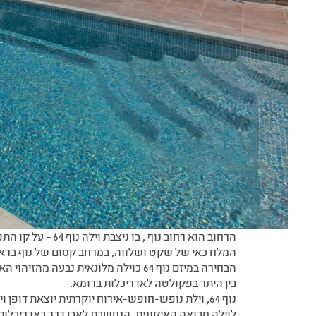
Luxury
Desert Villa
"כל בוקר, קצת לפני או קצת אחרי הזריחה , אני רגיל
בקצה הרחוב שלנו…"
סיפור על אהבה וחושך, עמוס עוז.
הרחוב הוא רחוב נוף 
המלח כאי של שקט ושלווה, במרחב קסום של נוף ברא
הבחירה במיזם נוף 64 כוילה מלונאית נבע
בין היתר בפקולטה לאדריכלות ברומא.
נוף 64, וילת נופש-חופש-אירוח יוקרתית יוצאת דופ