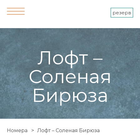
резерв
Лофт –
Соленая
Бирюза
Номера >
Лофт – Соленая Бирюза